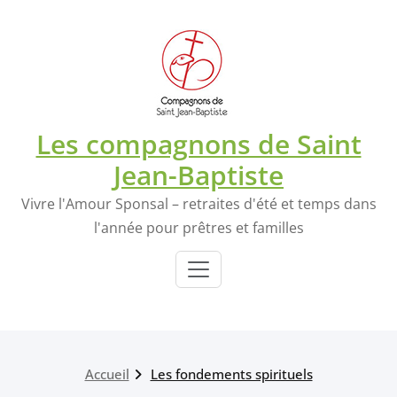
Skip
Les inscriptions aux retraites d'été
to
en 2026 sont ouvertes : Du 26 au 31
content
juillet à Pontmain (53) - du 2 au 7
Je m'inscris
aout à La Cotellerie (53) - du 2 au 7
août à Pontmain (53)
Les compagnons de Saint
Jean-Baptiste
Vivre l'Amour Sponsal – retraites d'été et temps dans
l'année pour prêtres et familles
Accueil
Les fondements spirituels