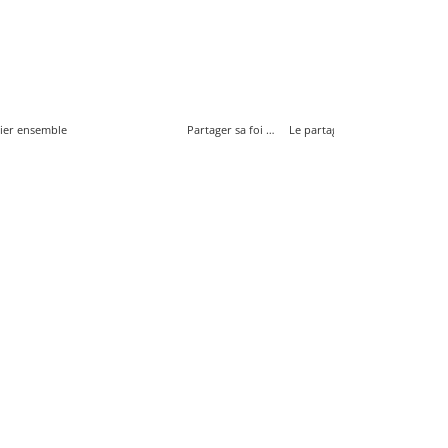
ier ensemble
Partager sa foi avec ses enfants
Le partage en couple