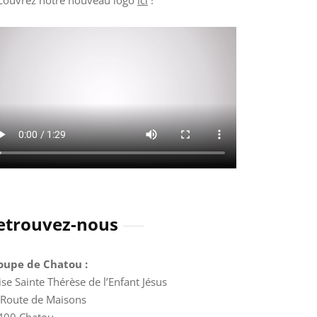
couvrez notre nouveau logo
ici
!
etrouvez-nous
oupe de Chatou :
ise Sainte Thérèse de l’Enfant Jésus
 Route de Maisons