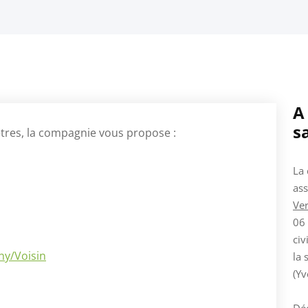
A
s
êtres, la compagnie vous propose :
La 
ass
Ver
06 
civ
ny/Voisin
la 
(Yv