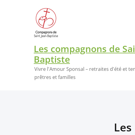
Skip
Les inscriptions aux retraites d'été en 2026 sont ouv
to
content
Les compagnons de Sai
Baptiste
Vivre l'Amour Sponsal – retraites d'été et t
prêtres et familles
Les