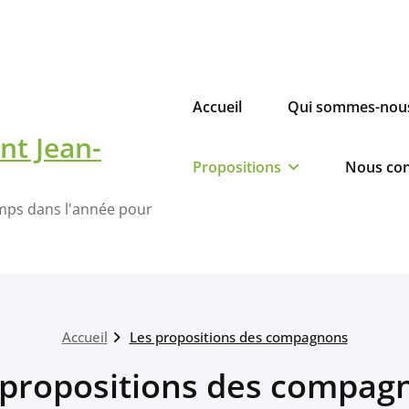
ertes : Du 26 au 31 juillet à Pontmain (53) - du 2 au 7 aout à
Pontmain (53)
Accueil
Qui sommes-nous
nt Jean-
Propositions
Nous con
emps dans l'année pour
Accueil
Les propositions des compagnons
 propositions des compag