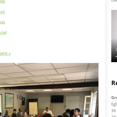
Dé
bes
ssy
pas
ciel
ment »
R
Gr
Egl
36