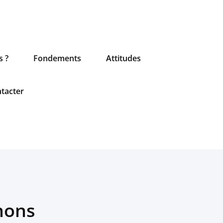
 La Cotellerie (53) - du 2 au 7 août à
Je m'inscris
 ?
Fondements
Attitudes
tacter
nons