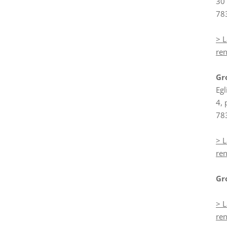
30 
78
> L
re
Gr
Egl
4, 
78
> L
re
Gr
> L
re