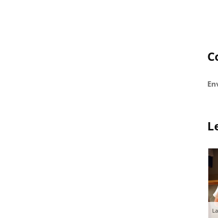
C
En
L